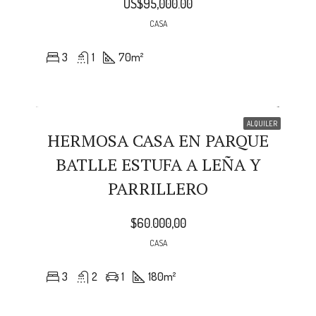
US$95,000.00
CASA
3
1
70
m²
ALQUILER
HERMOSA CASA EN PARQUE
BATLLE ESTUFA A LEÑA Y
PARRILLERO
$60.000,00
CASA
3
2
1
180
m²